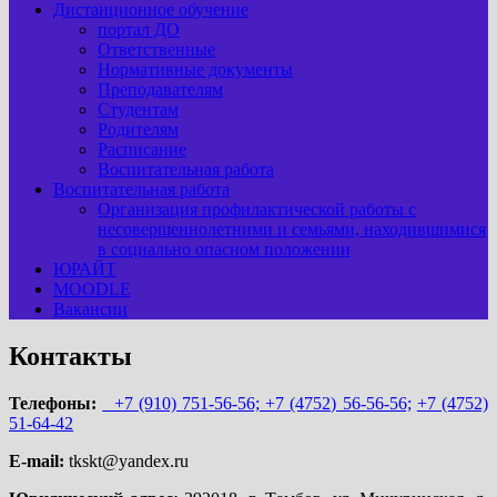
Дистанционное обучение
портал ДО
Ответственные
Нормативные документы
Преподавателям
Студентам
Родителям
Расписание
Воспитательная работа
Воспитательная работа
Организация профилактической работы с
несовершеннолетними и семьями, находившимися
в социально опасном положении
ЮРАЙТ
MOODLE
Вакансии
Контакты
Телефоны:
+7 (910) 751-56-56;
+7 (4752) 56-56-56;
+7 (4752)
51-64-42
E-mail:
tkskt@yandex.ru