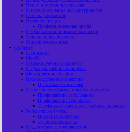
Прием иностранных граждан
Оплата за обучение для абитуриентов
Список документов
Профориентация
Профессиональные пробы
График работы приемной комиссии
Условия и перспективы
Список зачисленных
Студенту
Расписание
Moodle
Графики учебного процесса
Структура учебного процесса
Методические пособия
Производственная практика
Практика фотогалерея
Безопасность образовательного процесса
Профилактика заболеваний
Профилактика терроризма
Телефоны экстренных служб реагирования
Волонтерский отряд
Новости волонтеров
Лучшие волонтеры
Студенческое самоуправление