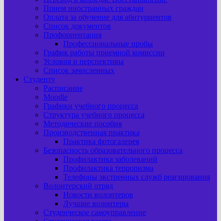
Прием иностранных граждан
Оплата за обучение для абитуриентов
Список документов
Профориентация
Профессиональные пробы
График работы приемной комиссии
Условия и перспективы
Список зачисленных
Студенту
Расписание
Moodle
Графики учебного процесса
Структура учебного процесса
Методические пособия
Производственная практика
Практика фотогалерея
Безопасность образовательного процесса
Профилактика заболеваний
Профилактика терроризма
Телефоны экстренных служб реагирования
Волонтерский отряд
Новости волонтеров
Лучшие волонтеры
Студенческое самоуправление