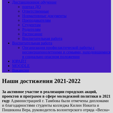
Дистанционное обучение
портал ДО
Ответственные
Нормативные документы
Преподавателям
Студентам
Родителям
Расписание
Воспитательная работа
Воспитательная работа
Организация профилактической работы с
несовершеннолетними и семьями, находившимися
в социально опасном положении
ЮРАЙТ
MOODLE
Вакансии
Наши достижения 2021-2022
За активное участие в реализации городских акций,
проектов и программ в сфере молодежной политики в 2021
году
Администрацией г. Тамбова были отмечены дипломами
и благодарностями студенты колледжа Килин Никита и
Пишикина Вера, руководитель волонтерского отряда «Весна»