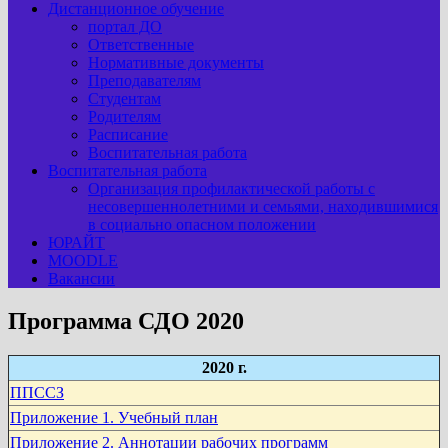
Дистанционное обучение
портал ДО
Ответственные
Нормативные документы
Преподавателям
Студентам
Родителям
Расписание
Воспитательная работа
Воспитательная работа
Организация профилактической работы с
несовершеннолетними и семьями, находившимися
в социально опасном положении
ЮРАЙТ
MOODLE
Вакансии
Программа СДО 2020
2020 г.
ППССЗ
Приложение 1. Учебный план
Приложение 2. Аннотации рабочих программ