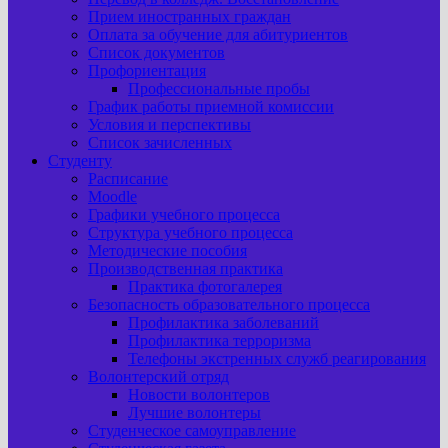
Прием иностранных граждан
Оплата за обучение для абитуриентов
Список документов
Профориентация
Профессиональные пробы
График работы приемной комиссии
Условия и перспективы
Список зачисленных
Студенту
Расписание
Moodle
Графики учебного процесса
Структура учебного процесса
Методические пособия
Производственная практика
Практика фотогалерея
Безопасность образовательного процесса
Профилактика заболеваний
Профилактика терроризма
Телефоны экстренных служб реагирования
Волонтерский отряд
Новости волонтеров
Лучшие волонтеры
Студенческое самоуправление