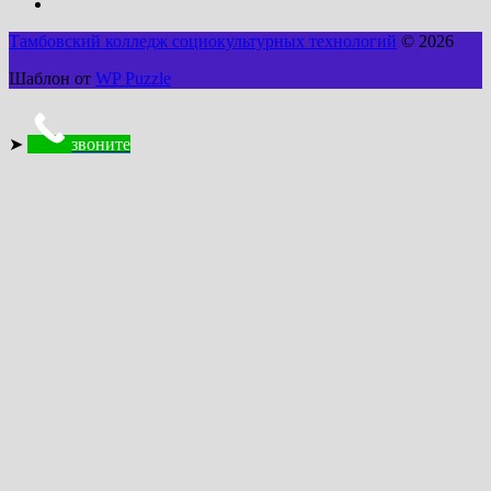
Тамбовский колледж социокультурных технологий
© 2026
Шаблон от
WP Puzzle
➤
звоните