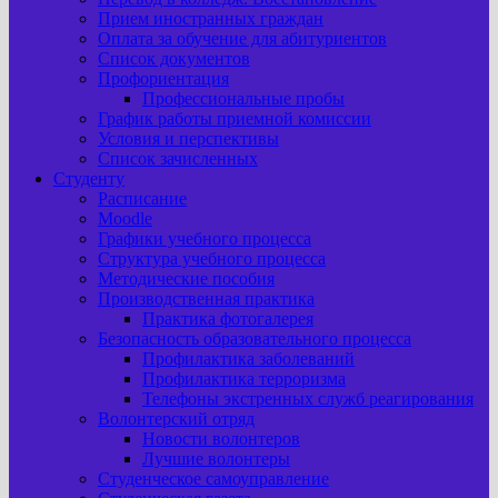
Прием иностранных граждан
Оплата за обучение для абитуриентов
Список документов
Профориентация
Профессиональные пробы
График работы приемной комиссии
Условия и перспективы
Список зачисленных
Студенту
Расписание
Moodle
Графики учебного процесса
Структура учебного процесса
Методические пособия
Производственная практика
Практика фотогалерея
Безопасность образовательного процесса
Профилактика заболеваний
Профилактика терроризма
Телефоны экстренных служб реагирования
Волонтерский отряд
Новости волонтеров
Лучшие волонтеры
Студенческое самоуправление