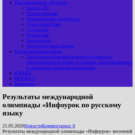
Дистанционное обучение
портал ДО
Ответственные
Нормативные документы
Преподавателям
Студентам
Родителям
Расписание
Воспитательная работа
Воспитательная работа
Организация профилактической работы с
несовершеннолетними и семьями, находившимися
в социально опасном положении
ЮРАЙТ
MOODLE
Вакансии
Результаты международной
олимпиады «Инфоурок по русскому
языку
21.05.2020
Новости
Комментарии: 0
Результаты международной олимпиады «Инфоурок» весенний