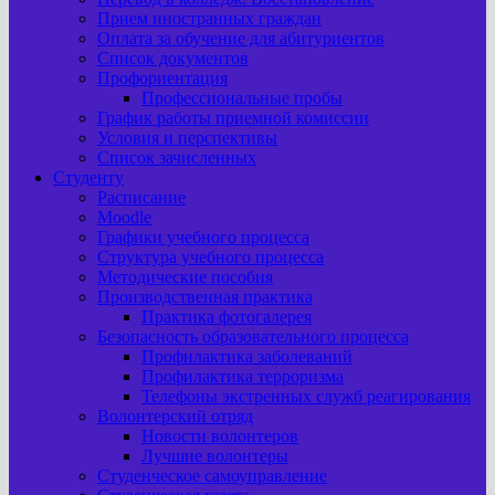
Прием иностранных граждан
Оплата за обучение для абитуриентов
Список документов
Профориентация
Профессиональные пробы
График работы приемной комиссии
Условия и перспективы
Список зачисленных
Студенту
Расписание
Moodle
Графики учебного процесса
Структура учебного процесса
Методические пособия
Производственная практика
Практика фотогалерея
Безопасность образовательного процесса
Профилактика заболеваний
Профилактика терроризма
Телефоны экстренных служб реагирования
Волонтерский отряд
Новости волонтеров
Лучшие волонтеры
Студенческое самоуправление