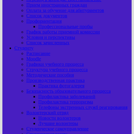
Прием иностранных граждан
Оплата за обучение для абитуриентов
Список документов
Профориентация
Профессиональные пробы
График работы приемной комиссии
Условия и перспективы
Список зачисленных
Студенту
Расписание
Moodle
Графики учебного процесса
Структура учебного процесса
Методические пособия
Производственная практика
Практика фотогалерея
Безопасность образовательного процесса
Профилактика заболеваний
Профилактика терроризма
Телефоны экстренных служб реагирования
Волонтерский отряд
Новости волонтеров
Лучшие волонтеры
Студенческое самоуправление