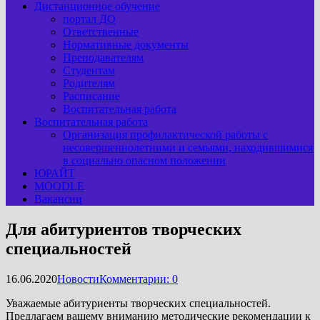
Дистанционное обучение
портал ДО
Ответственные
Нормативные документы
Преподавателям
Студентам
Родителям
Расписание
Воспитательная работа
Воспитательная работа
Организация профилактической работы с
несовершеннолетними и семьями, находившимися
в социально опасном положении
ЮРАЙТ
MOODLE
Вакансии
Для абитуриентов творческих
специальностей
16.06.2020
Новости
Комментарии: 0
Уважаемые абитуриенты творческих специальностей.
Предлагаем вашему вниманию методические рекомендации к