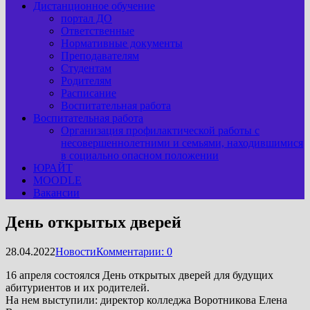
Дистанционное обучение
портал ДО
Ответственные
Нормативные документы
Преподавателям
Студентам
Родителям
Расписание
Воспитательная работа
Воспитательная работа
Организация профилактической работы с
несовершеннолетними и семьями, находившимися
в социально опасном положении
ЮРАЙТ
MOODLE
Вакансии
День открытых дверей
28.04.2022
Новости
Комментарии: 0
16 апреля состоялся День открытых дверей для будущих
абитуриентов и их родителей.
На нем выступили: директор колледжа Воротникова Елена