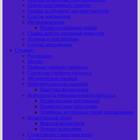
Прием иностранных граждан
Оплата за обучение для абитуриентов
Список документов
Профориентация
Профессиональные пробы
График работы приемной комиссии
Условия и перспективы
Список зачисленных
Студенту
Расписание
Moodle
Графики учебного процесса
Структура учебного процесса
Методические пособия
Производственная практика
Практика фотогалерея
Безопасность образовательного процесса
Профилактика заболеваний
Профилактика терроризма
Телефоны экстренных служб реагирования
Волонтерский отряд
Новости волонтеров
Лучшие волонтеры
Студенческое самоуправление