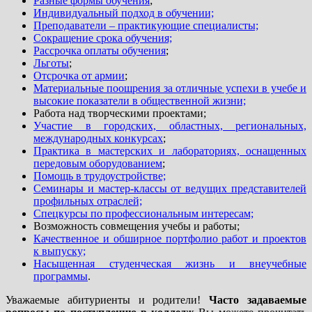
Разные формы обучения
;
Индивидуальный подход в обучении;
Преподаватели – практикующие специалисты;
Сокращение срока обучения;
Рассрочка оплаты обучения
;
Льготы
;
Отсрочка от армии
;
Материальные поощрения за отличные успехи в учебе и
высокие показатели в общественной жизни;
Работа над творческими проектами;
Участие в городских, областных, региональных,
международных конкурсах
;
Практика в мастерских и лабораториях, оснащенных
передовым оборудованием
;
Помощь в трудоустройстве;
Семинары и мастер-классы от ведущих представителей
профильных отраслей;
Спецкурсы по профессиональным интересам;
Возможность совмещения учебы и работы;
Качественное и обширное портфолио работ и проектов
к выпуску;
Насыщенная студенческая жизнь и внеучебные
программы
.
Уважаемые абитуриенты и родители!
Часто задаваемые