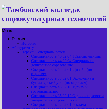
Меню
Главная
История
Абитуриенту
Перечень специальностей
Специальность 40.02.04. Юриспруденция
Специальность 44.02.04 Специальное
дошкольное образование
Специальность 54.02.01 Дизайн (по
отраслям)
Специальность 38.02.01 Экономика и
бухгалтерский учет (по отраслям)
Специальность 43.02.16 Туризм и
гостеприимство
Специальность 35.02.12 Садово-парковое и
ландшафтное строительство
Специальность 42.02.01 Реклама
Часто задаваемые вопросы от абитуриентов и их