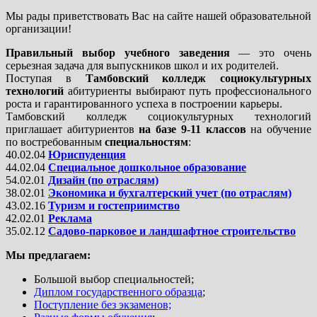
ВНИМАНИЕ! С 01.06.2026 изменены банковские реквизиты
Мы рады приветствовать Вас на сайте нашей образовательной
организации!
Правильный выбор учебного заведения
— это очень
серьезная задача для выпускников школ и их родителей.
Поступая в
Тамбовский колледж социокультурных
технологий
абитуриенты выбирают путь профессионального
роста и гарантированного успеха в построении карьеры.
Тамбовский колледж социокультурных технологий
приглашает абитуриентов
на базе 9-11 классов
на обучение
по востребованным
специальностям
:
40.02.04
Юриспуденция
44.02.04
Специальное дошкольное образование
54.02.01
Дизайн (по отраслям)
38.02.01
Экономика и бухгалтерский учет (по отраслям)
43.02.16
Туризм и гостеприимство
42.02.01
Реклама
35.02.12
Садово-парковое и ландшафтное строительство
Мы предлагаем:
Большой выбор специальностей;
Диплом государственного образца
;
Поступление без экзаменов;