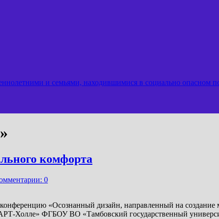
еннолетними и семьями, находившимися в социально опасном 
»
ального комфорта
омментарии: 0
ли конференцию «Осознанный дизайн, направленный на создание
 «АРТ-Холле» ФГБОУ ВО «Тамбовский государственный универси