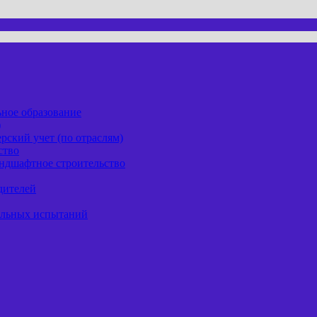
ьное образование
)
рский учет (по отраслям)
ство
андшафтное строительство
дителей
ельных испытаний