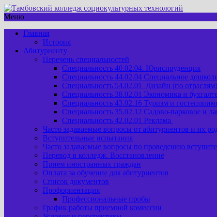
Меню
Главная
История
Абитуриенту
Перечень специальностей
Специальность 40.02.04. Юриспруденция
Специальность 44.02.04 Специальное дошкол
Специальность 54.02.01 Дизайн (по отраслям
Специальность 38.02.01 Экономика и бухгалте
Специальность 43.02.16 Туризм и гостеприим
Специальность 35.02.12 Садово-парковое и л
Специальность 42.02.01 Реклама
Часто задаваемые вопросы от абитуриентов и их ро
Вступительные испытания
Часто задаваемые вопросы по проведению вступит
Перевод в колледж. Восстановление
Прием иностранных граждан
Оплата за обучение для абитуриентов
Список документов
Профориентация
Профессиональные пробы
График работы приемной комиссии
Условия и перспективы