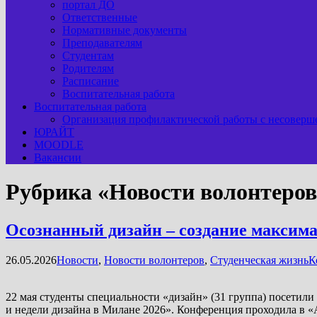
портал ДО
Ответственные
Нормативные документы
Преподавателям
Студентам
Родителям
Расписание
Воспитательная работа
Воспитательная работа
Организация профилактической работы с несоверш
ЮРАЙТ
MOODLE
Вакансии
Рубрика «Новости волонтеров
Осознанный дизайн – создание максим
26.05.2026
Новости
,
Новости волонтеров
,
Студенческая жизнь
К
22 мая студенты специальности «дизайн» (31 группа) посети
и недели дизайна в Милане 2026». Конференция проходила в