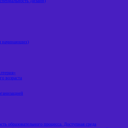
специальность Дизайн)
ля начинающих)
алтерия»
го возраста
рганизацией
ть образовательного процесса. Доступная среда