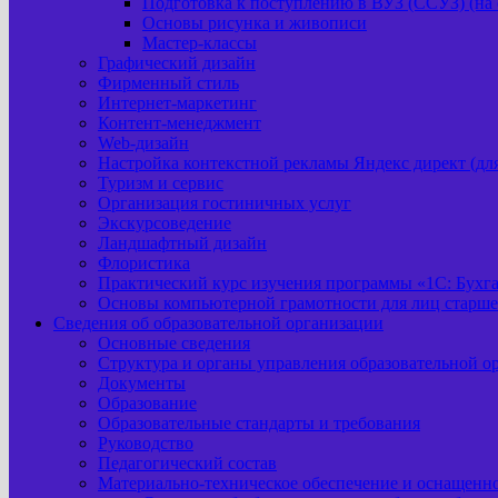
Подготовка к поступлению в ВУЗ (ССУЗ) (на 
Основы рисунка и живописи
Мастер-классы
Графический дизайн
Фирменный стиль
Интернет-маркетинг
Контент-менеджмент
Web-дизайн
Настройка контекстной рекламы Яндекс директ (д
Туризм и сервис
Организация гостиничных услуг
Экскурсоведение
Ландшафтный дизайн
Флористика
Практический курс изучения программы «1С: Бухг
Основы компьютерной грамотности для лиц старше
Сведения об образовательной организации
Основные сведения
Структура и органы управления образовательной о
Документы
Образование
Образовательные стандарты и требования
Руководство
Педагогический состав
Материально-техническое обеспечение и оснащеннос