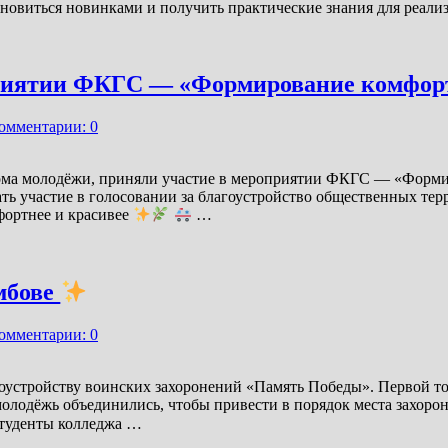
хновиться новинками и получить практические знания для реал
приятии ФКГС — «Формирование комфорт
омментарии: 0
Дома молодёжи, приняли участие в мероприятии ФКГС — «Форм
ть участие в голосовании за благоустройство общественных те
фортнее и красивее
…
мбове
омментарии: 0
гоустройству воинских захоронений «Память Победы». Первой т
молодёжь объединились, чтобы привести в порядок места захор
 студенты колледжа …