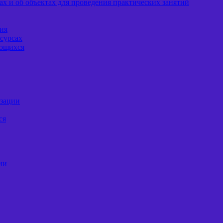
х и об объектах для проведения практических занятий
ия
сурсах
ающихся
изации
ся
ии