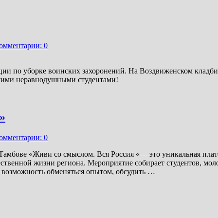
омментарии: 0
кции по уборке воинских захоронений. На Воздвиженском кладби
ашими неравнодушными студентами!
»
омментарии: 0
 Тамбове «Живи со смыслом. Вся Россия «— это уникальная пл
ственной жизни региона. Мероприятие собирает студентов, моло
 возможность обменяться опытом, обсудить …