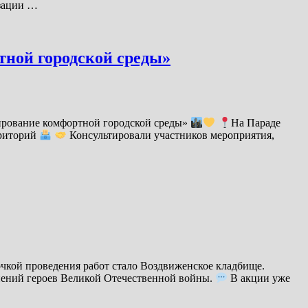
изации …
ной городской среды»
ирование комфортной городской среды»
На Параде
рриторий
Консультировали участников мероприятия,
очкой проведения работ стало Воздвиженское кладбище.
онений героев Великой Отечественной войны.
В акции уже