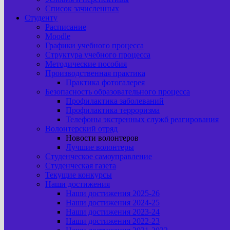
Список зачисленных
Студенту
Расписание
Moodle
Графики учебного процесса
Структура учебного процесса
Методические пособия
Производственная практика
Практика фотогалерея
Безопасность образовательного процесса
Профилактика заболеваний
Профилактика терроризма
Телефоны экстренных служб реагирования
Волонтерский отряд
Новости волонтеров
Лучшие волонтеры
Студенческое самоуправление
Студенческая газета
Текущие конкурсы
Наши достижения
Наши достижения 2025-26
Наши достижения 2024-25
Наши достижения 2023-24
Наши достижения 2022-23