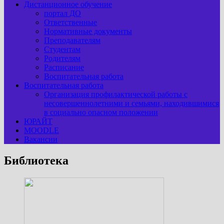
Дистанционное обучение
портал ДО
Ответственные
Нормативные документы
Преподавателям
Студентам
Родителям
Расписание
Воспитательная работа
Воспитательная работа
Организация профилактической работы с
несовершеннолетними и семьями, находившимися
в социально опасном положении
ЮРАЙТ
MOODLE
Вакансии
Библиотека