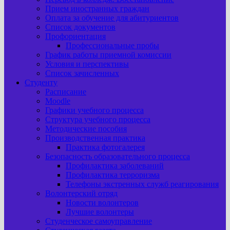
Прием иностранных граждан
Оплата за обучение для абитуриентов
Список документов
Профориентация
Профессиональные пробы
График работы приемной комиссии
Условия и перспективы
Список зачисленных
Студенту
Расписание
Moodle
Графики учебного процесса
Структура учебного процесса
Методические пособия
Производственная практика
Практика фотогалерея
Безопасность образовательного процесса
Профилактика заболеваний
Профилактика терроризма
Телефоны экстренных служб реагирования
Волонтерский отряд
Новости волонтеров
Лучшие волонтеры
Студенческое самоуправление