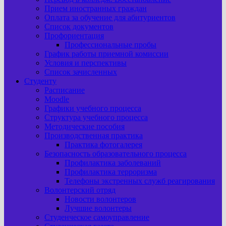
Прием иностранных граждан
Оплата за обучение для абитуриентов
Список документов
Профориентация
Профессиональные пробы
График работы приемной комиссии
Условия и перспективы
Список зачисленных
Студенту
Расписание
Moodle
Графики учебного процесса
Структура учебного процесса
Методические пособия
Производственная практика
Практика фотогалерея
Безопасность образовательного процесса
Профилактика заболеваний
Профилактика терроризма
Телефоны экстренных служб реагирования
Волонтерский отряд
Новости волонтеров
Лучшие волонтеры
Студенческое самоуправление