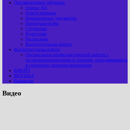
Дистанционное обучение
портал ДО
Ответственные
Нормативные документы
Преподавателям
Студентам
Родителям
Расписание
Воспитательная работа
Воспитательная работа
Организация профилактической работы с
несовершеннолетними и семьями, находившимися
в социально опасном положении
ЮРАЙТ
MOODLE
Вакансии
Видео