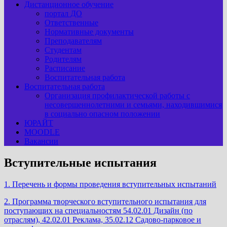
Дистанционное обучение
портал ДО
Ответственные
Нормативные документы
Преподавателям
Студентам
Родителям
Расписание
Воспитательная работа
Воспитательная работа
Организация профилактической работы с
несовершеннолетними и семьями, находившимися
в социально опасном положении
ЮРАЙТ
MOODLE
Вакансии
Вступительные испытания
1. Перечень и формы проведения вступительных испытаний
2. Программа творческого вступительного испытания для
поступающих на специальностям 54.02.01 Дизайн (по
отраслям), 42.02.01 Реклама, 35.02.12 Садово-парковое и