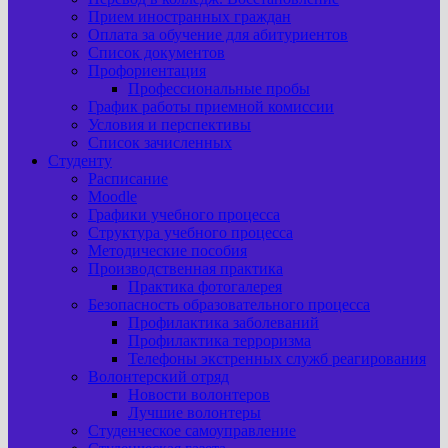
Прием иностранных граждан
Оплата за обучение для абитуриентов
Список документов
Профориентация
Профессиональные пробы
График работы приемной комиссии
Условия и перспективы
Список зачисленных
Студенту
Расписание
Moodle
Графики учебного процесса
Структура учебного процесса
Методические пособия
Производственная практика
Практика фотогалерея
Безопасность образовательного процесса
Профилактика заболеваний
Профилактика терроризма
Телефоны экстренных служб реагирования
Волонтерский отряд
Новости волонтеров
Лучшие волонтеры
Студенческое самоуправление