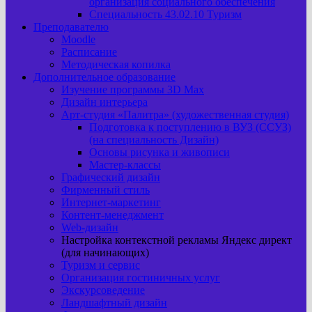
организация социального обеспечения
Специальность 43.02.10 Туризм
Преподавателю
Moodle
Расписание
Методическая копилка
Дополнительное образование
Изучение программы 3D Max
Дизайн интерьера
Арт-cтудия «Палитра» (художественная студия)
Подготовка к поступлению в ВУЗ (ССУЗ)
(на специальность Дизайн)
Основы рисунка и живописи
Мастер-классы
Графический дизайн
Фирменный стиль
Интернет-маркетинг
Контент-менеджмент
Web-дизайн
Настройка контекстной рекламы Яндекс директ
(для начинающих)
Туризм и сервис
Организация гостиничных услуг
Экскурсоведение
Ландшафтный дизайн