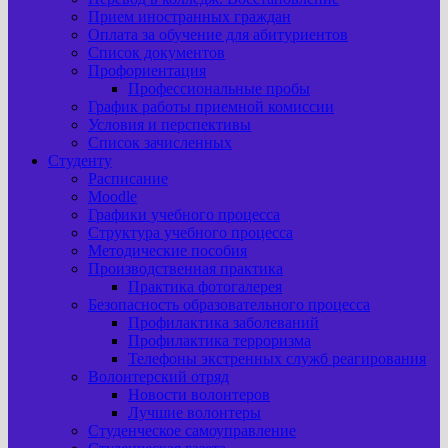
Прием иностранных граждан
Оплата за обучение для абитуриентов
Список документов
Профориентация
Профессиональные пробы
График работы приемной комиссии
Условия и перспективы
Список зачисленных
Студенту
Расписание
Moodle
Графики учебного процесса
Структура учебного процесса
Методические пособия
Производственная практика
Практика фотогалерея
Безопасность образовательного процесса
Профилактика заболеваний
Профилактика терроризма
Телефоны экстренных служб реагирования
Волонтерский отряд
Новости волонтеров
Лучшие волонтеры
Студенческое самоуправление