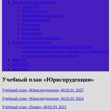
Дистанционное обучение
портал ДО
Ответственные
Нормативные документы
Преподавателям
Студентам
Родителям
Расписание
Воспитательная работа
Воспитательная работа
Организация профилактической работы с
несовершеннолетними и семьями, находившимися
в социально опасном положении
ЮРАЙТ
MOODLE
Вакансии
Учебный план «Юриспруденция»
Учебный план «Юриспруденция» 40.02.01 2025
Учебный план «Юриспруденция» 40.02.01 2024
Учебный план «Право» 40.02.01 2023