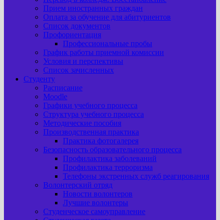
Прием иностранных граждан
Оплата за обучение для абитуриентов
Список документов
Профориентация
Профессиональные пробы
График работы приемной комиссии
Условия и перспективы
Список зачисленных
Студенту
Расписание
Moodle
Графики учебного процесса
Структура учебного процесса
Методические пособия
Производственная практика
Практика фотогалерея
Безопасность образовательного процесса
Профилактика заболеваний
Профилактика терроризма
Телефоны экстренных служб реагирования
Волонтерский отряд
Новости волонтеров
Лучшие волонтеры
Студенческое самоуправление