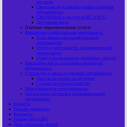
ресурсах
Сведения об условиях охраны здоровья
обучающихся
СВЕДЕНИЯ о доступе к ИС и ИТС
Доступная среда
Платные образовательные услуги
Финансово-хозяйственная деятельность
План финансово-хозяйственной
деятельности
Отчет о деятельности некоммерческой
организации
Отчет о расходовании денежных средств
Вакантные места для приема (перевода)
обучающихся
Стипендии и меры поддержки обучающихся
Льготы по оплате за обучение
Служба по трудоустройству
Международное сотрудничество
Организация питания в образовательной
организации
Новости
Письмо директору
Контакты
Приём ОНЛАЙН
День открытых дверей