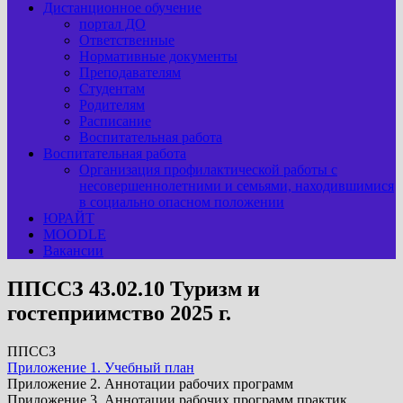
Дистанционное обучение
портал ДО
Ответственные
Нормативные документы
Преподавателям
Студентам
Родителям
Расписание
Воспитательная работа
Воспитательная работа
Организация профилактической работы с
несовершеннолетними и семьями, находившимися
в социально опасном положении
ЮРАЙТ
MOODLE
Вакансии
ППССЗ 43.02.10 Туризм и
гостеприимство 2025 г.
ППССЗ
Приложение 1. Учебный план
Приложение 2. Аннотации рабочих программ
Приложение 3. Аннотации рабочих программ практик