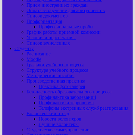
Прием иностранных граждан
Оплата за обучение для абитуриентов
Список документов
Профориентация
Профессиональные пробы
График работы приемной комиссии
Условия и перспективы
Список зачисленных
Студенту
Расписание
Moodle
Графики учебного процесса
Структура учебного процесса
Методические пособия
Производственная практика
Практика фотогалерея
Безопасность образовательного процесса
Профилактика заболеваний
Профилактика терроризма
Телефоны экстренных служб реагирования
Волонтерский отряд
Новости волонтеров
Лучшие волонтеры
Студенческое самоуправление