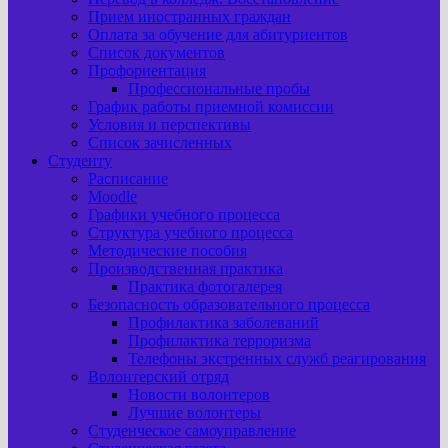
Прием иностранных граждан
Оплата за обучение для абитуриентов
Список документов
Профориентация
Профессиональные пробы
График работы приемной комиссии
Условия и перспективы
Список зачисленных
Студенту
Расписание
Moodle
Графики учебного процесса
Структура учебного процесса
Методические пособия
Производственная практика
Практика фотогалерея
Безопасность образовательного процесса
Профилактика заболеваний
Профилактика терроризма
Телефоны экстренных служб реагирования
Волонтерский отряд
Новости волонтеров
Лучшие волонтеры
Студенческое самоуправление