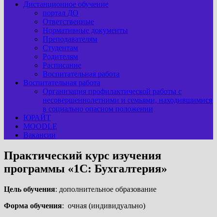
Дистанционное обучение
портал ДО
Ответственные
Нормативные документы
Преподавателям
Студентам
Родителям
Расписание
Воспитательная работа
Воспитательная работа
Организация профилактической работы с
несовершеннолетними и семьями, находившимися
в социально опасном положении
ЮРАЙТ
MOODLE
Вакансии
Практический курс изучения
программы «1С: Бухгалтерия»
Цель обучения
: дополнительное образование
Форма обучения
: очная (индивидуально)