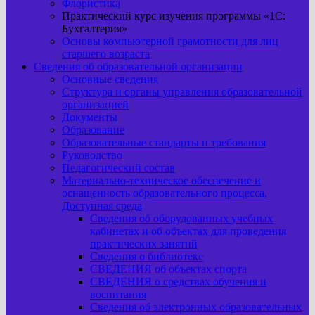
Флористика
Практический курс изучения программы «1С:
Бухгалтерия»
Основы компьютерной грамотности для лиц
старшего возраста
Сведения об образовательной организации
Основные сведения
Структура и органы управления образовательной
организацией
Документы
Образование
Образовательные стандарты и требования
Руководство
Педагогический состав
Материально-техническое обеспечение и
оснащенность образовательного процесса.
Доступная среда
Сведения об оборудованных учебных
кабинетах и об объектах для проведения
практических занятий
Сведения о библиотеке
СВЕДЕНИЯ об объектах спорта
СВЕДЕНИЯ о средствах обучения и
воспитания
Сведения об электронных образовательных