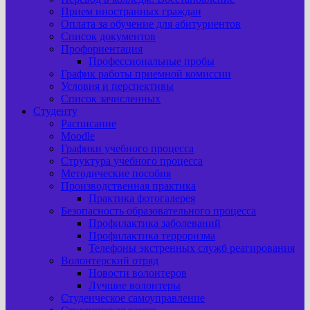
Прием иностранных граждан
Оплата за обучение для абитуриентов
Список документов
Профориентация
Профессиональные пробы
График работы приемной комиссии
Условия и перспективы
Список зачисленных
Студенту
Расписание
Moodle
Графики учебного процесса
Структура учебного процесса
Методические пособия
Производственная практика
Практика фотогалерея
Безопасность образовательного процесса
Профилактика заболеваний
Профилактика терроризма
Телефоны экстренных служб реагирования
Волонтерский отряд
Новости волонтеров
Лучшие волонтеры
Студенческое самоуправление