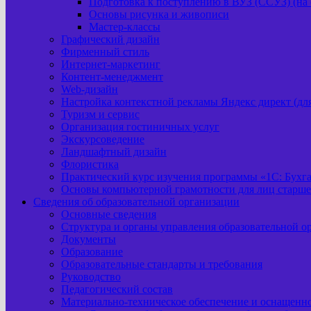
Подготовка к поступлению в ВУЗ (ССУЗ) (на 
Основы рисунка и живописи
Мастер-классы
Графический дизайн
Фирменный стиль
Интернет-маркетинг
Контент-менеджмент
Web-дизайн
Настройка контекстной рекламы Яндекс директ (д
Туризм и сервис
Организация гостиничных услуг
Экскурсоведение
Ландшафтный дизайн
Флористика
Практический курс изучения программы «1С: Бухг
Основы компьютерной грамотности для лиц старше
Сведения об образовательной организации
Основные сведения
Структура и органы управления образовательной о
Документы
Образование
Образовательные стандарты и требования
Руководство
Педагогический состав
Материально-техническое обеспечение и оснащеннос