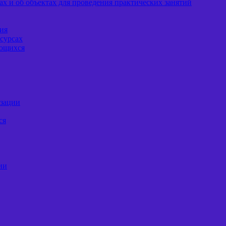
х и об объектах для проведения практических занятий
ия
сурсах
ающихся
изации
ся
ии