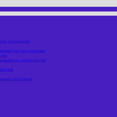
ьное образование
)
рский учет (по отраслям)
ство
андшафтное строительство
дителей
ельных испытаний