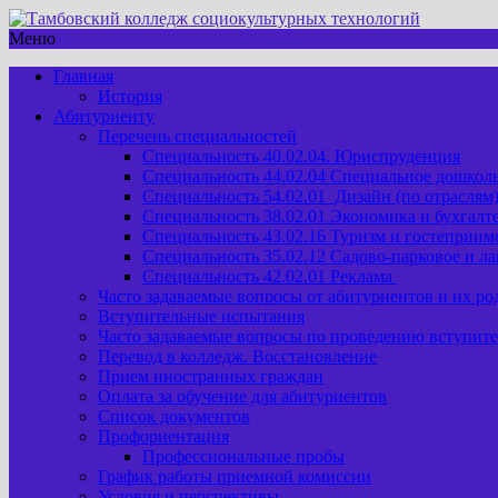
Меню
Главная
История
Абитуриенту
Перечень специальностей
Специальность 40.02.04. Юриспруденция
Специальность 44.02.04 Специальное дошкол
Специальность 54.02.01 Дизайн (по отраслям
Специальность 38.02.01 Экономика и бухгалте
Специальность 43.02.16 Туризм и гостеприим
Специальность 35.02.12 Садово-парковое и л
Специальность 42.02.01 Реклама
Часто задаваемые вопросы от абитуриентов и их ро
Вступительные испытания
Часто задаваемые вопросы по проведению вступит
Перевод в колледж. Восстановление
Прием иностранных граждан
Оплата за обучение для абитуриентов
Список документов
Профориентация
Профессиональные пробы
График работы приемной комиссии
Условия и перспективы