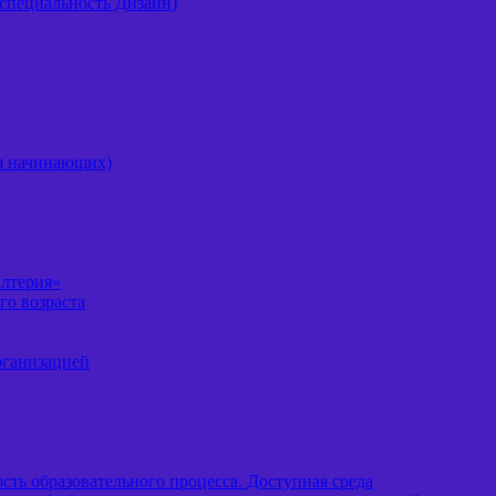
специальность Дизайн)
ля начинающих)
алтерия»
го возраста
рганизацией
ть образовательного процесса. Доступная среда