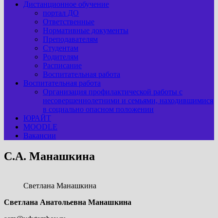
Дистанционное обучение
портал ДО
Ответственные
Нормативные документы
Преподавателям
Студентам
Родителям
Расписание
Воспитательная работа
Воспитательная работа
Организация профилактической работы с
несовершеннолетними и семьями, находившимися
в социально опасном положении
ЮРАЙТ
MOODLE
Вакансии
С.А. Манашкина
Светлана Манашкина
Светлана Анатольевна Манашкина