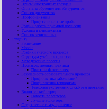
Прием иностранных граждан
Оплата за обучение для абитуриентов
Список документов
Профориентация
Профессиональные пробы
График работы приемной комиссии
Условия и перспективы
Список зачисленных
Студенту
Расписание
Moodle
Графики учебного процесса
Структура учебного процесса
Методические пособия
Производственная практика
Практика фотогалерея
Безопасность образовательного процесса
Профилактика заболеваний
Профилактика терроризма
Телефоны экстренных служб реагирования
Волонтерский отряд
Новости волонтеров
Лучшие волонтеры
Студенческое самоуправление