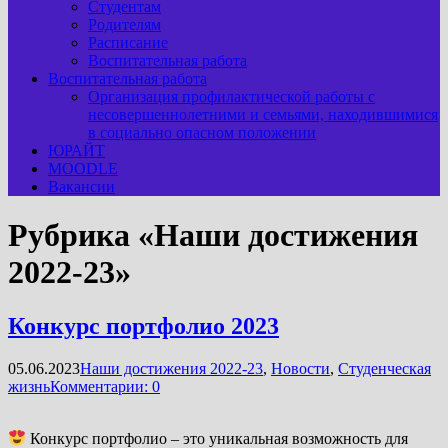
Студентам
Родителям
Расписание
Воспитательная работа
Воспитательная работа
Организация профилактической работы с
несовершеннолетними и семьями, находившимися
в социально опасном положении
ЮРАЙТ
MOODLE
Вакансии
Рубрика «Наши достижения
2022-23»
Конкурс портфолио 2023
05.06.2023
Наши достижения 2022-23
,
Новости
,
Студенческая
жизнь
Комментарии: 0
Конкурс портфолио – это уникальная возможность для