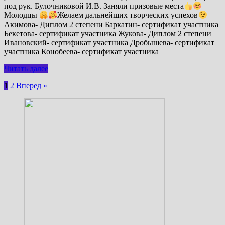
под рук. Булочниковой И.В. Заняли призовые места
Молодцы
Желаем дальнейших творческих успехов
Акимова- Диплом 2 степени Баркатин- сертификат участника
Бекетова- сертификат участника Жукова- Диплом 2 степени
Ивановский- сертификат участника Дробышева- сертификат
участника Конобеева- сертификат участника
Читать далее
Пагинация
1
2
Вперед »
записей