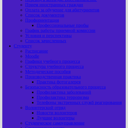
Прием иностранных граждан
Оплата за обучение для абитуриентов
Список документов
Профориентация
Профессиональные пробы
График работы приемной комиссии
Условия и перспективы
Список зачисленных
Студенту
Расписание
Moodle
Графики учебного процесса
Структура учебного процесса
Методические пособия
Производственная практика
Практика фотогалерея
Безопасность образовательного процесса
Профилактика заболеваний
Профилактика терроризма
Телефоны экстренных служб реагирования
Волонтерский отряд
Новости волонтеров
Лучшие волонтеры
Студенческое самоуправление