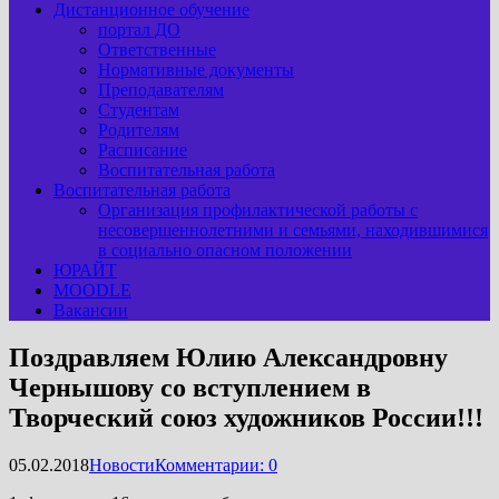
Дистанционное обучение
портал ДО
Ответственные
Нормативные документы
Преподавателям
Студентам
Родителям
Расписание
Воспитательная работа
Воспитательная работа
Организация профилактической работы с
несовершеннолетними и семьями, находившимися
в социально опасном положении
ЮРАЙТ
MOODLE
Вакансии
Поздравляем Юлию Александровну
Чернышову со вступлением в
Творческий союз художников России!!!
05.02.2018
Новости
Комментарии: 0