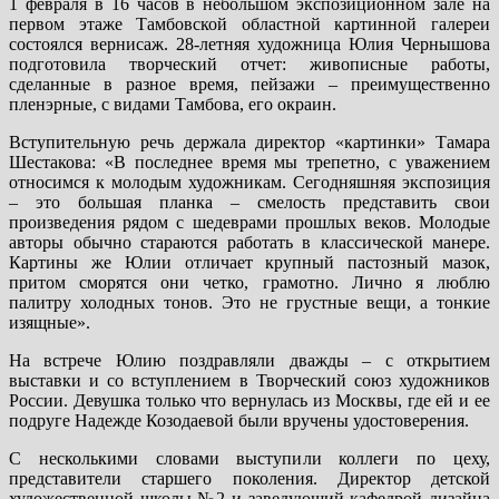
1 февраля в 16 часов в небольшом экспозиционном зале на
первом этаже Тамбовской областной картинной галереи
состоялся вернисаж. 28-летняя художница Юлия Чернышова
подготовила творческий отчет: живописные работы,
сделанные в разное время, пейзажи – преимущественно
пленэрные, с видами Тамбова, его окраин.
Вступительную речь держала директор «картинки» Тамара
Шестакова: «В последнее время мы трепетно, с уважением
относимся к молодым художникам. Сегодняшняя экспозиция
– это большая планка – смелость представить свои
произведения рядом с шедеврами прошлых веков. Молодые
авторы обычно стараются работать в классической манере.
Картины же Юлии отличает крупный пастозный мазок,
притом сморятся они четко, грамотно. Лично я люблю
палитру холодных тонов. Это не грустные вещи, а тонкие
изящные».
На встрече Юлию поздравляли дважды – с открытием
выставки и со вступлением в Творческий союз художников
России. Девушка только что вернулась из Москвы, где ей и ее
подруге Надежде Козодаевой были вручены удостоверения.
С несколькими словами выступили коллеги по цеху,
представители старшего поколения. Директор детской
художественной школы №2 и заведующий кафедрой дизайна