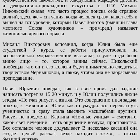
и декоративно-прикладного искусства в ТГУ Михаил
Никольский сказал, что часто процесс поиска себя страшно
долгий, здесь же – ситуация, когда человек сразу нашел себя и
вышел на тот уровень, который Павел Золотов (бывший глава
местного Союза художников – прим.ред.) называет
живописью другого порядка.
Михаил Викторович вспомнил, когда Юлия была еще
студенткой 3 курса, ее работы присутствовали на
всероссийской художественной выставке, и уже тогда было
видно лицо – то, которое видим сейчас. Никольский
пообещал, что он и его коллеги будут внимательно следить за
творчеством Чернышовой, а также, чтобы она не забрасывала
преподавание.
Павел Юрьевич поведал, как в свое время дал задание
написать потрет за 15-20 минут, и у Юлии получились лихие
этюды. «Не глаз рисует, а взгляд. Это совершенно иная задача,
подход к живописи. Юлия как-то умудрилась перешагнуть
ученичество и сразу стала мыслить масштабами другими.
Рисует не предметы. Картина «Ночные улицы» – смотрите,
какой свет вечерний – есть ощущение воздуха, пространство.
Все остальное человек додумывает. В несколько касаний она
создает целый рассказ, везде находит сюжет», – сказал
бывший учитель.