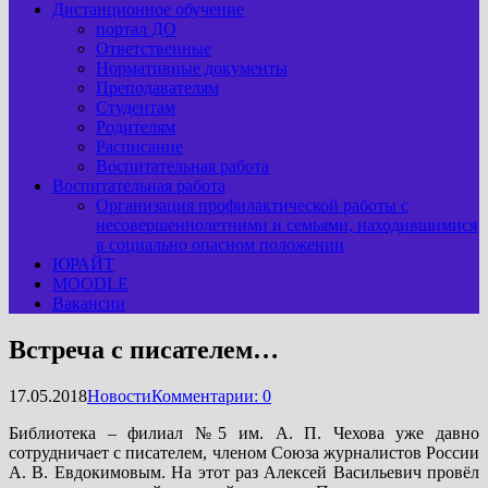
Дистанционное обучение
портал ДО
Ответственные
Нормативные документы
Преподавателям
Студентам
Родителям
Расписание
Воспитательная работа
Воспитательная работа
Организация профилактической работы с
несовершеннолетними и семьями, находившимися
в социально опасном положении
ЮРАЙТ
MOODLE
Вакансии
Встреча с писателем…
17.05.2018
Новости
Комментарии: 0
Библиотека – филиал №5 им. А. П. Чехова уже давно
сотрудничает с писателем, членом Союза журналистов России
А. В. Евдокимовым. На этот раз Алексей Васильевич провёл