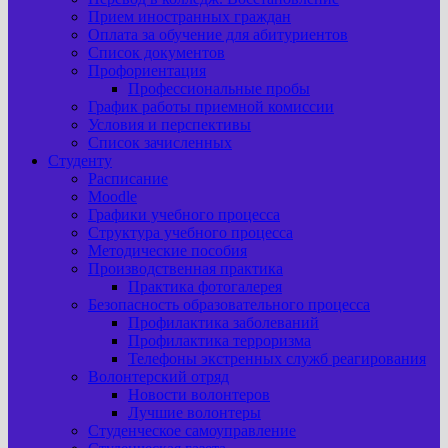
Прием иностранных граждан
Оплата за обучение для абитуриентов
Список документов
Профориентация
Профессиональные пробы
График работы приемной комиссии
Условия и перспективы
Список зачисленных
Студенту
Расписание
Moodle
Графики учебного процесса
Структура учебного процесса
Методические пособия
Производственная практика
Практика фотогалерея
Безопасность образовательного процесса
Профилактика заболеваний
Профилактика терроризма
Телефоны экстренных служб реагирования
Волонтерский отряд
Новости волонтеров
Лучшие волонтеры
Студенческое самоуправление