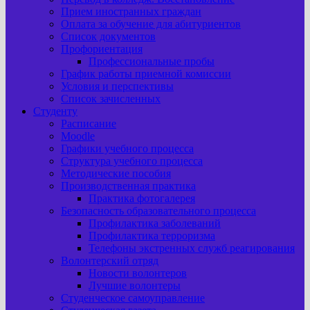
Прием иностранных граждан
Оплата за обучение для абитуриентов
Список документов
Профориентация
Профессиональные пробы
График работы приемной комиссии
Условия и перспективы
Список зачисленных
Студенту
Расписание
Moodle
Графики учебного процесса
Структура учебного процесса
Методические пособия
Производственная практика
Практика фотогалерея
Безопасность образовательного процесса
Профилактика заболеваний
Профилактика терроризма
Телефоны экстренных служб реагирования
Волонтерский отряд
Новости волонтеров
Лучшие волонтеры
Студенческое самоуправление