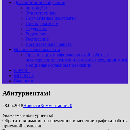
Дистанционное обучение
портал ДО
Ответственные
Нормативные документы
Преподавателям
Студентам
Родителям
Расписание
Воспитательная работа
Воспитательная работа
Организация профилактической работы с
несовершеннолетними и семьями, находившимися
в социально опасном положении
ЮРАЙТ
MOODLE
Вакансии
Абитуриентам!
28.05.2018
Новости
Комментарии: 0
Уважаемые абитуриенты!
Обратите внимание на временное изменение графика работы
приемной комиссии.