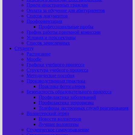
Прием иностранных граждан
Оплата за обучение для абитуриентов
Список документов
Профориентация
Профессиональные пробы
График работы приемной комиссии
Условия и перспективы
Список зачисленных
Студенту
Расписание
Moodle
Графики учебного процесса
Структура учебного процесса
Методические пособия
Производственная практика
Практика фотогалерея
Безопасность образовательного процесса
Профилактика заболеваний
Профилактика терроризма
Телефоны экстренных служб реагирования
Волонтерский отряд
Новости волонтеров
Лучшие волонтеры
Студенческое самоуправление