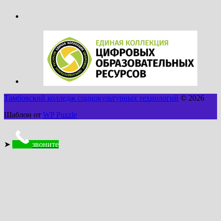
Тамбовский колледж социокультурных технологий
© 2026
Шаблон от
WP Puzzle
➤
звоните