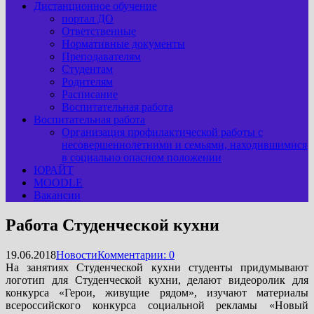
Дистанционное обучение
портал ДО
Ответственные
Нормативные документы
Преподавателям
Студентам
Родителям
Расписание
Воспитательная работа
Воспитательная работа
Организация профилактической работы с
несовершеннолетними и семьями, находившимися
в социально опасном положении
ЮРАЙТ
MOODLE
Вакансии
Работа Студенческой кухни
19.06.2018
Новости
Комментарии: 0
На занятиях Студенческой кухни студенты придумывают
логотип для Студенческой кухни, делают видеоролик для
конкурса «Герои, живущие рядом», изучают материалы
всероссийского конкурса социальной рекламы «Новый