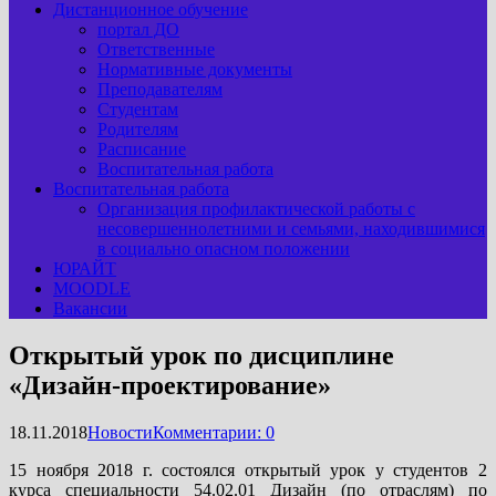
Дистанционное обучение
портал ДО
Ответственные
Нормативные документы
Преподавателям
Студентам
Родителям
Расписание
Воспитательная работа
Воспитательная работа
Организация профилактической работы с
несовершеннолетними и семьями, находившимися
в социально опасном положении
ЮРАЙТ
MOODLE
Вакансии
Открытый урок по дисциплине
«Дизайн-проектирование»
18.11.2018
Новости
Комментарии: 0
15 ноября 2018 г. состоялся открытый урок у студентов 2
курса специальности 54.02.01 Дизайн (по отраслям) по