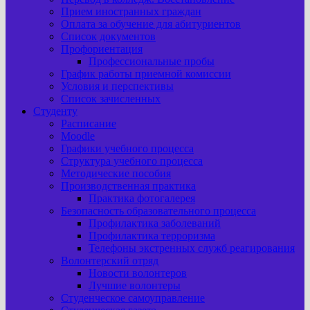
Прием иностранных граждан
Оплата за обучение для абитуриентов
Список документов
Профориентация
Профессиональные пробы
График работы приемной комиссии
Условия и перспективы
Список зачисленных
Студенту
Расписание
Moodle
Графики учебного процесса
Структура учебного процесса
Методические пособия
Производственная практика
Практика фотогалерея
Безопасность образовательного процесса
Профилактика заболеваний
Профилактика терроризма
Телефоны экстренных служб реагирования
Волонтерский отряд
Новости волонтеров
Лучшие волонтеры
Студенческое самоуправление