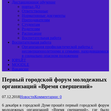
Дистанционное обучение
портал ДО
Ответственные
Нормативные документы
Преподавателям
Студентам
Родителям
Расписание
Воспитательная работа
Воспитательная работа
Организация профилактической работы с
несовершеннолетними и семьями, находившимися
в социально опасном положении
ЮРАЙТ
MOODLE
Вакансии
Первый городской форум молодежных
организаций «Время свершений»
07.12.2018
Новости
Комментарии: 0
6 декабря в городской Думе прошёл первый городской форум
молодежных организаций «Время свершений», где было