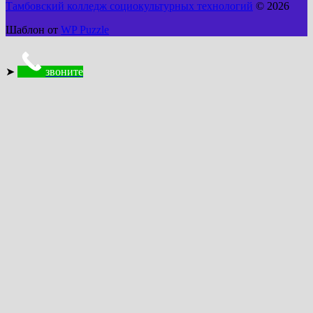
Тамбовский колледж социокультурных технологий
© 2026
Шаблон от
WP Puzzle
➤
звоните