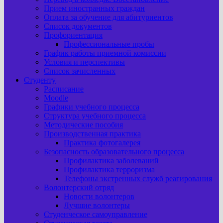
Прием иностранных граждан
Оплата за обучение для абитуриентов
Список документов
Профориентация
Профессиональные пробы
График работы приемной комиссии
Условия и перспективы
Список зачисленных
Студенту
Расписание
Moodle
Графики учебного процесса
Структура учебного процесса
Методические пособия
Производственная практика
Практика фотогалерея
Безопасность образовательного процесса
Профилактика заболеваний
Профилактика терроризма
Телефоны экстренных служб реагирования
Волонтерский отряд
Новости волонтеров
Лучшие волонтеры
Студенческое самоуправление