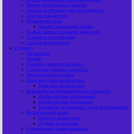
Прием иностранных граждан
Оплата за обучение для абитуриентов
Список документов
Профориентация
Профессиональные пробы
График работы приемной комиссии
Условия и перспективы
Список зачисленных
Студенту
Расписание
Moodle
Графики учебного процесса
Структура учебного процесса
Методические пособия
Производственная практика
Практика фотогалерея
Безопасность образовательного процесса
Профилактика заболеваний
Профилактика терроризма
Телефоны экстренных служб реагирования
Волонтерский отряд
Новости волонтеров
Лучшие волонтеры
Студенческое самоуправление