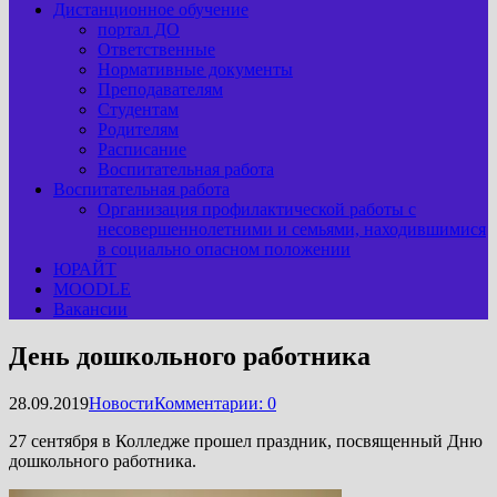
Дистанционное обучение
портал ДО
Ответственные
Нормативные документы
Преподавателям
Студентам
Родителям
Расписание
Воспитательная работа
Воспитательная работа
Организация профилактической работы с
несовершеннолетними и семьями, находившимися
в социально опасном положении
ЮРАЙТ
MOODLE
Вакансии
День дошкольного работника
28.09.2019
Новости
Комментарии: 0
27 сентября в Колледже прошел праздник, посвященный Дню
дошкольного работника.