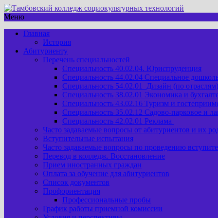
Меню
Главная
История
Абитуриенту
Перечень специальностей
Специальность 40.02.04. Юриспруденция
Специальность 44.02.04 Специальное дошкол
Специальность 54.02.01 Дизайн (по отраслям
Специальность 38.02.01 Экономика и бухгалте
Специальность 43.02.16 Туризм и гостеприим
Специальность 35.02.12 Садово-парковое и л
Специальность 42.02.01 Реклама
Часто задаваемые вопросы от абитуриентов и их ро
Вступительные испытания
Часто задаваемые вопросы по проведению вступит
Перевод в колледж. Восстановление
Прием иностранных граждан
Оплата за обучение для абитуриентов
Список документов
Профориентация
Профессиональные пробы
График работы приемной комиссии
Условия и перспективы