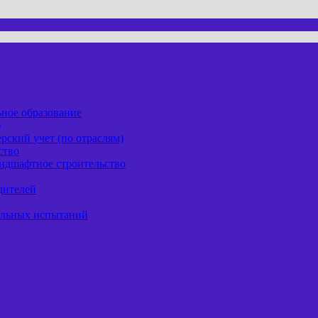
ьное образование
)
рский учет (по отраслям)
ство
андшафтное строительство
дителей
ельных испытаний