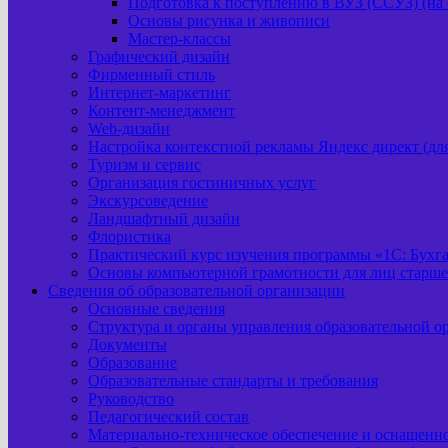
Подготовка к поступлению в ВУЗ (ССУЗ) (на 
Основы рисунка и живописи
Мастер-классы
Графический дизайн
Фирменный стиль
Интернет-маркетинг
Контент-менеджмент
Web-дизайн
Настройка контекстной рекламы Яндекс директ (д
Туризм и сервис
Организация гостиничных услуг
Экскурсоведение
Ландшафтный дизайн
Флористика
Практический курс изучения программы «1С: Бухг
Основы компьютерной грамотности для лиц старше
Сведения об образовательной организации
Основные сведения
Структура и органы управления образовательной о
Документы
Образование
Образовательные стандарты и требования
Руководство
Педагогический состав
Материально-техническое обеспечение и оснащеннос