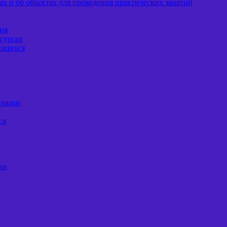
х и об объектах для проведения практических занятий
ия
сурсах
ающихся
изации
ся
ии