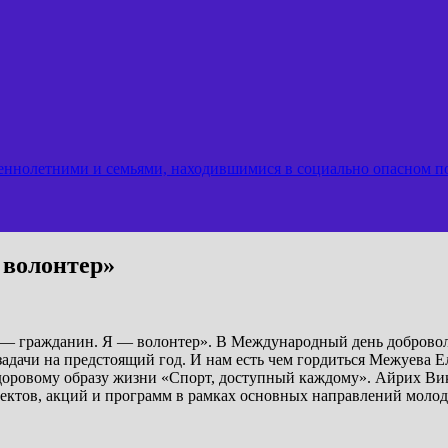
еннолетними и семьями, находившимися в социально опасном 
 волонтер»
 — гражданин. Я — волонтер». В Международный день доброволь
задачи на предстоящий год. И нам есть чем гордиться Межуева Е
 здоровому образу жизни «Спорт, доступный каждому». Айрих Ви
оектов, акций и программ в рамках основных направлений моло