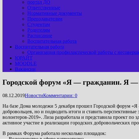
портал ДО
Ответственные
Нормативные документы
Преподавателям
Студентам
Родителям
Расписание
Воспитательная работа
Воспитательная работа
Организация профилактической работы с несоверш
ЮРАЙТ
MOODLE
Вакансии
Городской форум «Я — гражданин. Я —
08.12.2019
Новости
Комментарии: 0
На базе Дома молодежи 5 декабря прошел Городской форум «Я
добровольцев, но и подводить итоги и ставить перспективные 
волонтеров-2019». Лиза разработала и представила проект по
активное участие в реализации городских добровольческих пр
В рамках Форума работало несколько площадок:
— Волонтерство в сфере патриотизма