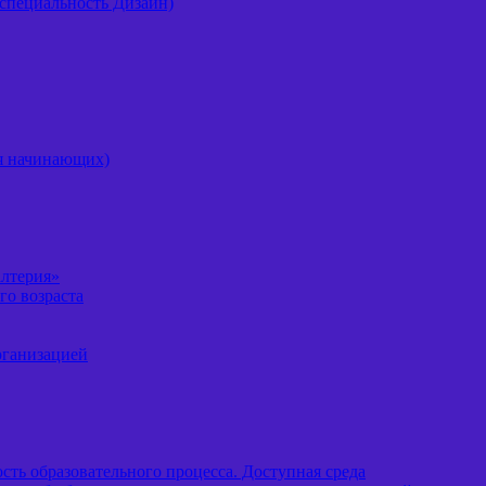
специальность Дизайн)
ля начинающих)
алтерия»
го возраста
рганизацией
ть образовательного процесса. Доступная среда