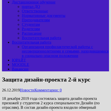
Дистанционное обучение
портал ДО
Ответственные
Нормативные документы
Преподавателям
Студентам
Родителям
Расписание
Воспитательная работа
Воспитательная работа
Организация профилактической работы с
несовершеннолетними и семьями, находившимися
в социально опасном положении
ЮРАЙТ
MOODLE
Вакансии
Защита дизайн-проекта 2-й курс
26.12.2019
Новости
Комментарии: 0
18 декабря 2019 года состоялась защита дизайн-проекта
прихожей у студентов 2 курса специальности Дизайн (по
отраслям). В состав дизайн-проекта входили обмерный