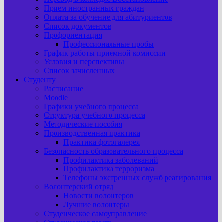
Прием иностранных граждан
Оплата за обучение для абитуриентов
Список документов
Профориентация
Профессиональные пробы
График работы приемной комиссии
Условия и перспективы
Список зачисленных
Студенту
Расписание
Moodle
Графики учебного процесса
Структура учебного процесса
Методические пособия
Производственная практика
Практика фотогалерея
Безопасность образовательного процесса
Профилактика заболеваний
Профилактика терроризма
Телефоны экстренных служб реагирования
Волонтерский отряд
Новости волонтеров
Лучшие волонтеры
Студенческое самоуправление