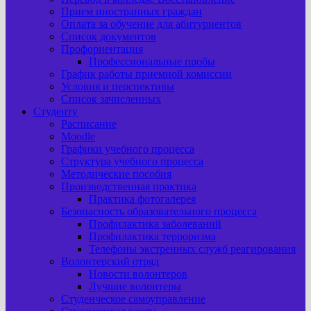
Прием иностранных граждан
Оплата за обучение для абитуриентов
Список документов
Профориентация
Профессиональные пробы
График работы приемной комиссии
Условия и перспективы
Список зачисленных
Студенту
Расписание
Moodle
Графики учебного процесса
Структура учебного процесса
Методические пособия
Производственная практика
Практика фотогалерея
Безопасность образовательного процесса
Профилактика заболеваний
Профилактика терроризма
Телефоны экстренных служб реагирования
Волонтерский отряд
Новости волонтеров
Лучшие волонтеры
Студенческое самоуправление