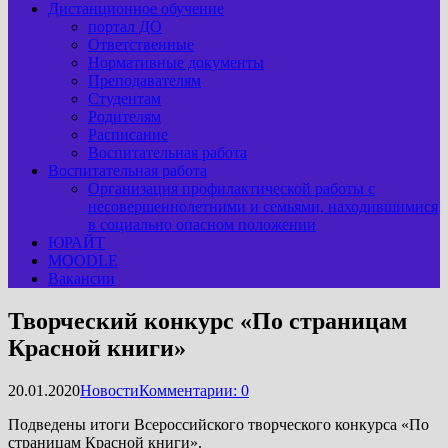
Дистанционное обучение
портал ДО
Ответственные
Нормативные документы
Преподавателям
Студентам
Родителям
Расписание
Воспитательная работа
Воспитательная работа
Организация профилактической работы с
несовершеннолетними и семьями, находившимися
в социально опасном положении
ЮРАЙТ
MOODLE
Вакансии
Творческий конкурс «По страницам
Красной книги»
20.01.2020
Новости
Комментарии: 0
Подведены итоги Всероссийского творческого конкурса «По
страницам Красной книги».