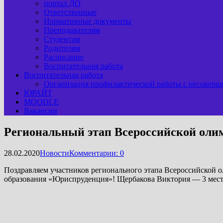
портал ДО
Ответственные
Нормативные документы
Преподавателям
Студентам
Родителям
Расписание
Воспитательная работа
Воспитательная работа
Организация профилактической работы с несоверш
ЮРАЙТ
MOODLE
Вакансии
Региональный этап Всероссийской оли
28.02.2020
Новости
Комментарии: 0
Поздравляем участников регионального этапа Всероссийской 
образования «Юриспруденция»! Щербакова Виктория — 3 место