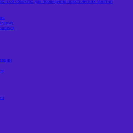
х и об объектах для проведения практических занятий
ия
сурсах
ающихся
изации
ся
ии