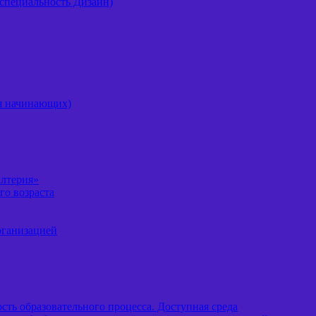
специальность Дизайн)
ля начинающих)
алтерия»
го возраста
рганизацией
ть образовательного процесса. Доступная среда