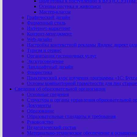
Подготовка к поступлению в ВУЗ (ССУЗ) (на 
Основы рисунка и живописи
Мастер-классы
Графический дизайн
Фирменный стиль
Интернет-маркетинг
Контент-менеджмент
Web-дизайн
Настройка контекстной рекламы Яндекс директ (д
Туризм и сервис
Организация гостиничных услуг
Экскурсоведение
Ландшафтный дизайн
Флористика
Практический курс изучения программы «1С: Бухг
Основы компьютерной грамотности для лиц старше
Сведения об образовательной организации
Основные сведения
Структура и органы управления образовательной о
Документы
Образование
Образовательные стандарты и требования
Руководство
Педагогический состав
Материально-техническое обеспечение и оснащеннос