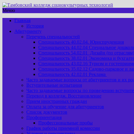
Меню
Главная
История
Абитуриенту
Перечень специальностей
Специальность 40.02.04. Юриспруденция
Специальность 44.02.04 Специальное дошкол
Специальность 54.02.01 Дизайн (по отраслям
Специальность 38.02.01 Экономика и бухгалте
Специальность 43.02.16 Туризм и гостеприим
Специальность 35.02.12 Садово-парковое и л
Специальность 42.02.01 Реклама
Часто задаваемые вопросы от абитуриентов и их ро
Вступительные испытания
Часто задаваемые вопросы по проведению вступит
Перевод в колледж. Восстановление
Прием иностранных граждан
Оплата за обучение для абитуриентов
Список документов
Профориентация
Профессиональные пробы
График работы приемной комиссии
Условия и перспективы