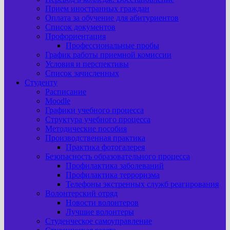
Прием иностранных граждан
Оплата за обучение для абитуриентов
Список документов
Профориентация
Профессиональные пробы
График работы приемной комиссии
Условия и перспективы
Список зачисленных
Студенту
Расписание
Moodle
Графики учебного процесса
Структура учебного процесса
Методические пособия
Производственная практика
Практика фотогалерея
Безопасность образовательного процесса
Профилактика заболеваний
Профилактика терроризма
Телефоны экстренных служб реагирования
Волонтерский отряд
Новости волонтеров
Лучшие волонтеры
Студенческое самоуправление