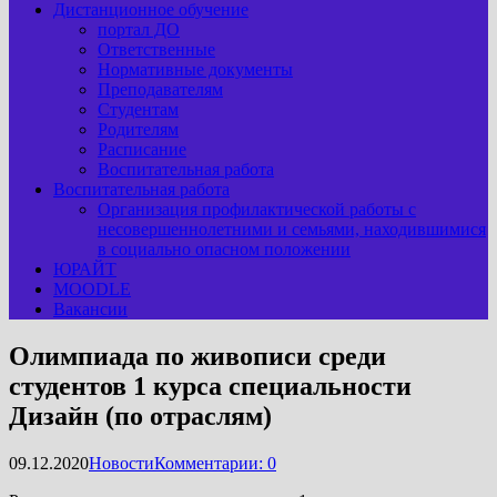
Дистанционное обучение
портал ДО
Ответственные
Нормативные документы
Преподавателям
Студентам
Родителям
Расписание
Воспитательная работа
Воспитательная работа
Организация профилактической работы с
несовершеннолетними и семьями, находившимися
в социально опасном положении
ЮРАЙТ
MOODLE
Вакансии
Олимпиада по живописи среди
студентов 1 курса специальности
Дизайн (по отраслям)
09.12.2020
Новости
Комментарии: 0