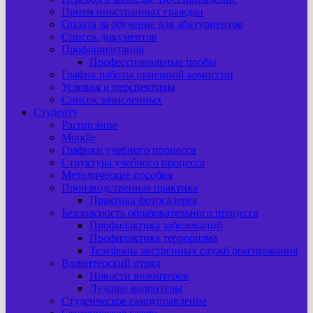
Прием иностранных граждан
Оплата за обучение для абитуриентов
Список документов
Профориентация
Профессиональные пробы
График работы приемной комиссии
Условия и перспективы
Список зачисленных
Студенту
Расписание
Moodle
Графики учебного процесса
Структура учебного процесса
Методические пособия
Производственная практика
Практика фотогалерея
Безопасность образовательного процесса
Профилактика заболеваний
Профилактика терроризма
Телефоны экстренных служб реагирования
Волонтерский отряд
Новости волонтеров
Лучшие волонтеры
Студенческое самоуправление