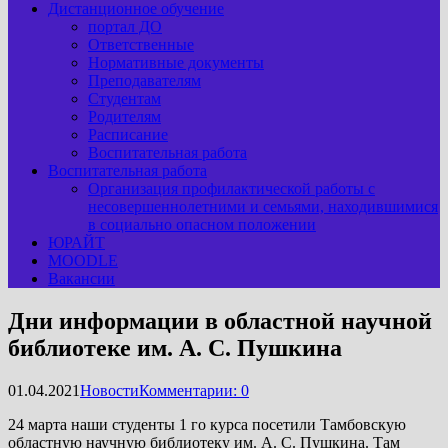
Дистанционное обучение
портал ДО
Ответственные
Нормативные документы
Преподавателям
Студентам
Родителям
Расписание
Воспитательная работа
Воспитательная работа
Организация профилактической работы с
несовершеннолетними и семьями, находившимися
в социально опасном положении
ЮРАЙТ
MOODLE
Вакансии
Дни информации в областной научной
библиотеке им. А. С. Пушкина
01.04.2021
Новости
Комментарии: 0
24 марта наши студенты 1 го курса посетили Тамбовскую
областную научную библиотеку им. А. С. Пушкина. Там