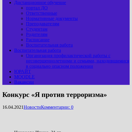
Дистанционное обучение
портал ДО
Ответственные
Нормативные документы
Преподавателям
Студентам
Родителям
Расписание
Воспитательная работа
Воспитательная работа
Организация профилактической работы с
несовершеннолетними и семьями, находившимися
в социально опасном положении
ЮРАЙТ
MOODLE
Вакансии
Конкурс «Я против терроризма»
16.04.2021
Новости
Комментарии: 0