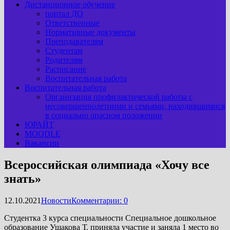
Дистанционное обучение
портал ДО
Ответственные
Нормативные документы
Преподавателям
Студентам
Родителям
Расписание
Воспитательная работа
Воспитательная работа
Организация профилактической работы с
несовершеннолетними и семьями, находившимися
в социально опасном положении
ЮРАЙТ
MOODLE
Вакансии
Всероссийская олимпиада «Хочу все
знать»
12.10.2021
Новости
Комментарии: 0
Студентка 3 курса специальности Специальное дошкольное
образование Ушакова Т. приняла участие и заняла 1 место во