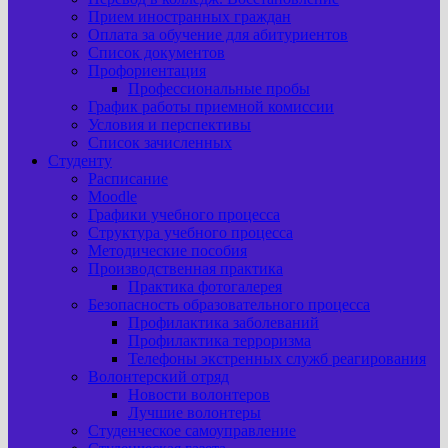
Прием иностранных граждан
Оплата за обучение для абитуриентов
Список документов
Профориентация
Профессиональные пробы
График работы приемной комиссии
Условия и перспективы
Список зачисленных
Студенту
Расписание
Moodle
Графики учебного процесса
Структура учебного процесса
Методические пособия
Производственная практика
Практика фотогалерея
Безопасность образовательного процесса
Профилактика заболеваний
Профилактика терроризма
Телефоны экстренных служб реагирования
Волонтерский отряд
Новости волонтеров
Лучшие волонтеры
Студенческое самоуправление