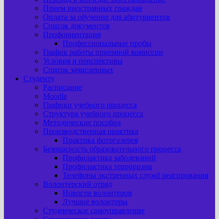
Прием иностранных граждан
Оплата за обучение для абитуриентов
Список документов
Профориентация
Профессиональные пробы
График работы приемной комиссии
Условия и перспективы
Список зачисленных
Студенту
Расписание
Moodle
Графики учебного процесса
Структура учебного процесса
Методические пособия
Производственная практика
Практика фотогалерея
Безопасность образовательного процесса
Профилактика заболеваний
Профилактика терроризма
Телефоны экстренных служб реагирования
Волонтерский отряд
Новости волонтеров
Лучшие волонтеры
Студенческое самоуправление