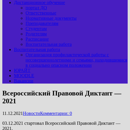
Дистанционное обучение
портал ДО
Ответственные
Нормативные документы
Преподавателям
Студентам
Родителям
Расписание
Воспитательная работа
Воспитательная работа
Организация профилактической работы с
несовершеннолетними и семьями, находившимися
в социально опасном положении
ЮРАЙТ
MOODLE
Вакансии
Всероссийский Правовой Диктант —
2021
11.12.2021
Новости
Комментарии: 0
03.12.2021 стартовал Всероссийский Правовой Диктант —
2021.