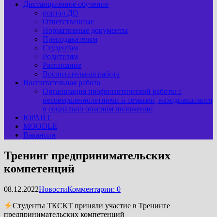
Дистанционное обучение
портал ДО
Ответственные
Нормативные документы
Преподавателям
Студентам
Родителям
Расписание
Воспитательная работа
Воспитательная работа
Организация профилактической работы с
несовершеннолетними и семьями, находившимися
в социально опасном положении
ЮРАЙТ
MOODLE
Вакансии
Тренинг предпринимательских
компетенций
08.12.2022
Новости
Комментарии: 0
Студенты ТКСКТ приняли участие в Тренинге
предпринимательских компетенций