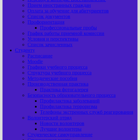
Прием иностранных граждан
Оплата за обучение для абитуриентов
Список документов
Профориентация
Профессиональные пробы
График работы приемной комиссии
Условия и перспективы
Список зачисленных
Студенту
Расписание
Moodle
Графики учебного процесса
Структура учебного процесса
Методические пособия
Производственная практика
Практика фотогалерея
Безопасность образовательного процесса
Профилактика заболеваний
Профилактика терроризма
Телефоны экстренных служб реагирования
Волонтерский отряд
Новости волонтеров
Лучшие волонтеры
Студенческое самоуправление