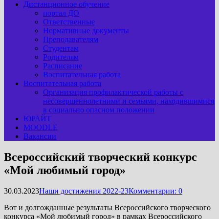
Дистанционное обучение
портал ДО
Ответственные
Нормативные документы
Преподавателям
Студентам
Родителям
Расписание
Воспитательная работа
Воспитательная работа
Организация профилактической работы с
несовершеннолетними и семьями, находившимися
в социально опасном положении
ЮРАЙТ
MOODLE
Вакансии
Всероссийский творческий конкурс
«Мой любимый город»
30.03.2023
Наши достижения 2022-23
Комментарии: 0
Вот и долгожданные результаты Всероссийского творческого
конкурса «Мой любимый город» в рамках Всероссийского