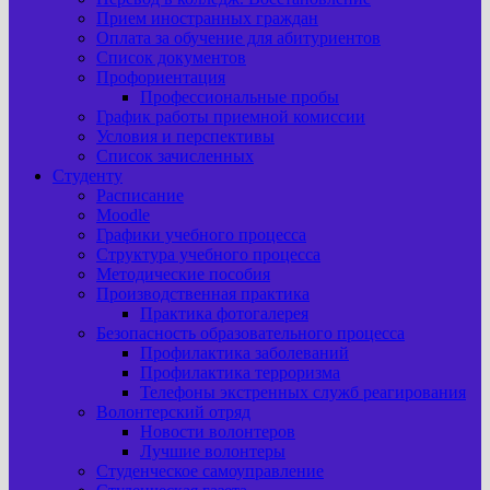
Прием иностранных граждан
Оплата за обучение для абитуриентов
Список документов
Профориентация
Профессиональные пробы
График работы приемной комиссии
Условия и перспективы
Список зачисленных
Студенту
Расписание
Moodle
Графики учебного процесса
Структура учебного процесса
Методические пособия
Производственная практика
Практика фотогалерея
Безопасность образовательного процесса
Профилактика заболеваний
Профилактика терроризма
Телефоны экстренных служб реагирования
Волонтерский отряд
Новости волонтеров
Лучшие волонтеры
Студенческое самоуправление