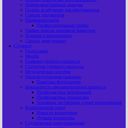
Прием иностранных граждан
Оплата за обучение для абитуриентов
Список документов
Профориентация
Профессиональные пробы
График работы приемной комиссии
Условия и перспективы
Список зачисленных
Студенту
Расписание
Moodle
Графики учебного процесса
Структура учебного процесса
Методические пособия
Производственная практика
Практика фотогалерея
Безопасность образовательного процесса
Профилактика заболеваний
Профилактика терроризма
Телефоны экстренных служб реагирования
Волонтерский отряд
Новости волонтеров
Лучшие волонтеры
Студенческое самоуправление