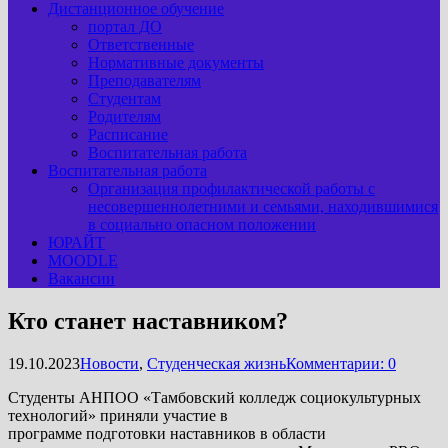
Дистанционное обучение
портал ДО
Ответственные
Нормативные документы
Преподавателям
Студентам
Родителям
Расписание
Воспитательная работа
Воспитательная работа
Организация профилактической работы с
несовершеннолетними и семьями, находившимися
в социально опасном положении
ЮРАЙТ
MOODLE
Вакансии
Кто станет наставником?
19.10.2023
Новости
,
Студенческая жизнь
Комментарии: 0
Студенты АНПОО «Тамбовский колледж социокультурных
технологий» приняли участие в
программе подготовки наставников в области