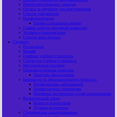
Прием иностранных граждан
Оплата за обучение для абитуриентов
Список документов
Профориентация
Профессиональные пробы
График работы приемной комиссии
Условия и перспективы
Список зачисленных
Студенту
Расписание
Moodle
Графики учебного процесса
Структура учебного процесса
Методические пособия
Производственная практика
Практика фотогалерея
Безопасность образовательного процесса
Профилактика заболеваний
Профилактика терроризма
Телефоны экстренных служб реагирования
Волонтерский отряд
Новости волонтеров
Лучшие волонтеры
Студенческое самоуправление