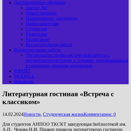
Дистанционное обучение
портал ДО
Ответственные
Нормативные документы
Преподавателям
Студентам
Родителям
Расписание
Воспитательная работа
Воспитательная работа
Организация профилактической работы с
несовершеннолетними и семьями, находившимися
в социально опасном положении
ЮРАЙТ
MOODLE
Вакансии
Литературная гостиная «Встреча с
классиком»
14.02.2024
Новости
,
Студенческая жизнь
Комментарии: 0
Для студентов АНПОО ТКСКТ заведующая библиотекой им.
А.П. Чехова Н.И. Прокоп провела литературную гостиную