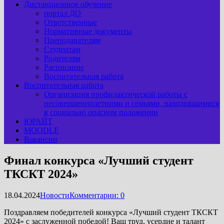
Дистанционное обучение
портал ДО
Ответственные
Нормативные документы
Преподавателям
Студентам
Родителям
Расписание
Воспитательная работа
Воспитательная работа
Организация профилактической работы с
несовершеннолетними и семьями, находившимися
в социально опасном положении
ЮРАЙТ
MOODLE
Вакансии
Финал конкурса «Лучший студент
ТКСКТ 2024»
18.04.2024
Новости
Комментарии: 0
Поздравляем победителей конкурса «Лучший студент ТКСКТ
2024» с заслуженной победой! Ваш труд, усердие и талант