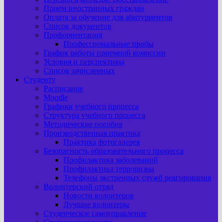
Прием иностранных граждан
Оплата за обучение для абитуриентов
Список документов
Профориентация
Профессиональные пробы
График работы приемной комиссии
Условия и перспективы
Список зачисленных
Студенту
Расписание
Moodle
Графики учебного процесса
Структура учебного процесса
Методические пособия
Производственная практика
Практика фотогалерея
Безопасность образовательного процесса
Профилактика заболеваний
Профилактика терроризма
Телефоны экстренных служб реагирования
Волонтерский отряд
Новости волонтеров
Лучшие волонтеры
Студенческое самоуправление