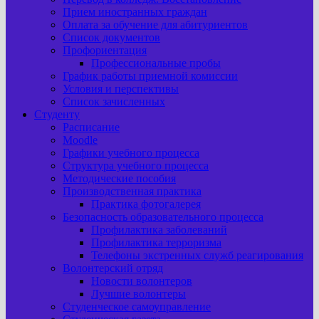
Прием иностранных граждан
Оплата за обучение для абитуриентов
Список документов
Профориентация
Профессиональные пробы
График работы приемной комиссии
Условия и перспективы
Список зачисленных
Студенту
Расписание
Moodle
Графики учебного процесса
Структура учебного процесса
Методические пособия
Производственная практика
Практика фотогалерея
Безопасность образовательного процесса
Профилактика заболеваний
Профилактика терроризма
Телефоны экстренных служб реагирования
Волонтерский отряд
Новости волонтеров
Лучшие волонтеры
Студенческое самоуправление