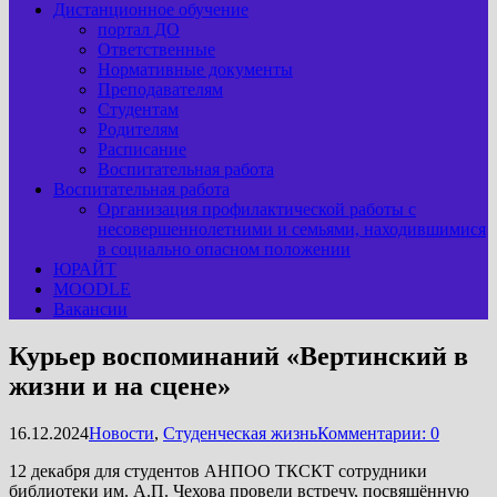
Дистанционное обучение
портал ДО
Ответственные
Нормативные документы
Преподавателям
Студентам
Родителям
Расписание
Воспитательная работа
Воспитательная работа
Организация профилактической работы с
несовершеннолетними и семьями, находившимися
в социально опасном положении
ЮРАЙТ
MOODLE
Вакансии
Курьер воспоминаний «Вертинский в
жизни и на сцене»
16.12.2024
Новости
,
Студенческая жизнь
Комментарии: 0
12 декабря для студентов АНПОО ТКСКТ сотрудники
библиотеки им. А.П. Чехова провели встречу, посвящённую