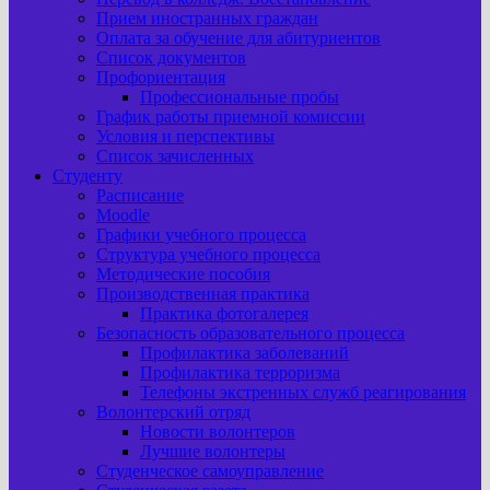
Прием иностранных граждан
Оплата за обучение для абитуриентов
Список документов
Профориентация
Профессиональные пробы
График работы приемной комиссии
Условия и перспективы
Список зачисленных
Студенту
Расписание
Moodle
Графики учебного процесса
Структура учебного процесса
Методические пособия
Производственная практика
Практика фотогалерея
Безопасность образовательного процесса
Профилактика заболеваний
Профилактика терроризма
Телефоны экстренных служб реагирования
Волонтерский отряд
Новости волонтеров
Лучшие волонтеры
Студенческое самоуправление