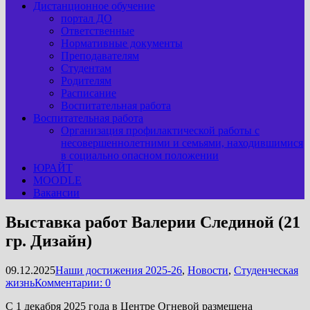
Дистанционное обучение
портал ДО
Ответственные
Нормативные документы
Преподавателям
Студентам
Родителям
Расписание
Воспитательная работа
Воспитательная работа
Организация профилактической работы с
несовершеннолетними и семьями, находившимися
в социально опасном положении
ЮРАЙТ
MOODLE
Вакансии
Выставка работ Валерии Слединой (21
гр. Дизайн)
09.12.2025
Наши достижения 2025-26
,
Новости
,
Студенческая
жизнь
Комментарии: 0
С 1 декабря 2025 года в Центре Огневой размещена