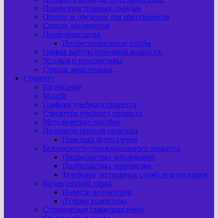
Прием иностранных граждан
Оплата за обучение для абитуриентов
Список документов
Профориентация
Профессиональные пробы
График работы приемной комиссии
Условия и перспективы
Список зачисленных
Студенту
Расписание
Moodle
Графики учебного процесса
Структура учебного процесса
Методические пособия
Производственная практика
Практика фотогалерея
Безопасность образовательного процесса
Профилактика заболеваний
Профилактика терроризма
Телефоны экстренных служб реагирования
Волонтерский отряд
Новости волонтеров
Лучшие волонтеры
Студенческое самоуправление