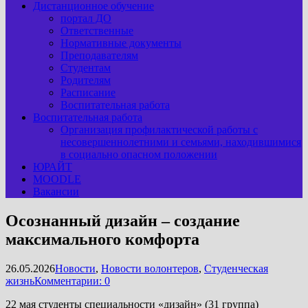
Дистанционное обучение
портал ДО
Ответственные
Нормативные документы
Преподавателям
Студентам
Родителям
Расписание
Воспитательная работа
Воспитательная работа
Организация профилактической работы с
несовершеннолетними и семьями, находившимися
в социально опасном положении
ЮРАЙТ
MOODLE
Вакансии
Осознанный дизайн – создание
максимального комфорта
26.05.2026
Новости
,
Новости волонтеров
,
Студенческая
жизнь
Комментарии: 0
22 мая студенты специальности «дизайн» (31 группа)